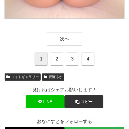
次へ
1
2
3
4
フォトギャラリー
愛瀬るか
良ければシェアお願いします！
LINE
コピー
おなにすとをフォローする