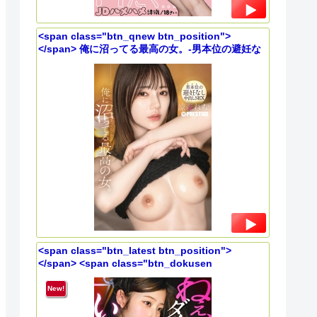
<span class="btn_qnew btn_position">
</span> 俺に沼ってる最高の女。-男本位の避妊な
し中出しSEX- 涼森れむ【限定特典映像15分付き】
<span class="btn_latest btn_position">
</span> <span class="btn_dokusen
btn_position"></span> コレに耐えられるはずが
ないんだよなぁwwしかもこんな爆美女で税理士っ
New!
て、エロすぎるて。。賢い女の御法度チ◯ポにうっ
とりするメスの表情、堪らんです。。騎乗位なんて