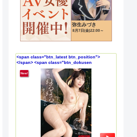
<span class="btn_latest btn_position">
</span> <span class="btn_dokusen
btn_position"></span> 究極のぬるぬるオーガズ
ム 鈴村あいり
New!