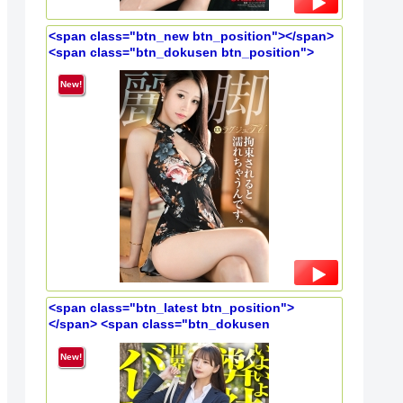
<span class="btn_new btn_position"></span>
<span class="btn_dokusen btn_position">
</span> 【拘束エロペット散歩】イジメられたい願
望のG乳美女が麗しい美脚を震わせ潮吹き絶頂！！
New!
文句なしのイイ女がイキ乱れる本能のどMセック
ス！！！ ラグジュTV 1879
<span class="btn_latest btn_position">
</span> <span class="btn_dokusen
btn_position"></span> 【新人】よく笑う女って
良いよな！！学生タレントあがりの広報とか100%
New!
顔採用だと思うじゃん？いや、話したら分かるよ頭
の回転相当早いwww