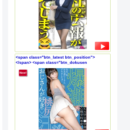
<span class="btn_latest btn_position">
</span> <span class="btn_dokusen
btn_position"></span> 発情しすぎて汗だく。気
持ち良すぎて痙攣イキ潮吹き。若いってすばらし
New!
い。ぴちぴち10代と朦朧とするまで汗まみれ汁まみ
れSEX。 【JDハメハメ_001】