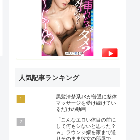
もう腰クネエグいしチ◯ポを物みたいにイキまくっ
てて好きww#女風#女性用風俗#覗き＃女のごほう
び ：file.45
人気記事ランキング
黒髪清楚系JKが普通に整体
マッサージを受け続けてい
るだけの動画
「こんなエロい体目の前に
して何もシないと思った？
ｗ」ラウンジ嬢を家まで送
りそのまま彼女の部屋で何