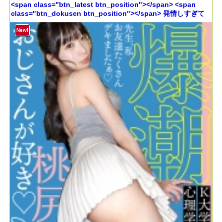
<span class="btn_latest btn_position"></span> <span
class="btn_dokusen btn_position"></span> 発情しすぎて
汗だく。気持ち良すぎて痙攣イキ潮吹き。若いってすばらし
い。ぴちぴち10代と朦朧とするまで汗まみれ汁まみれSEX。
New!
【JDハメハメ_001】