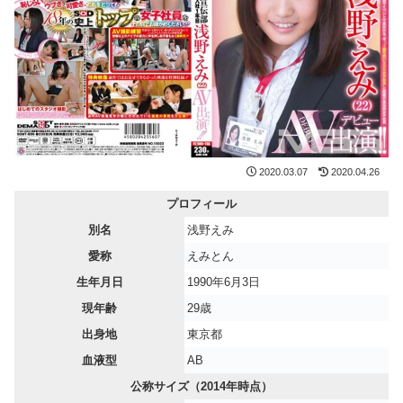
2020.03.07
2020.04.26
プロフィール
別名
浅野えみ
愛称
えみとん
生年月日
1990年6月3日
現年齢
29歳
出身地
東京都
血液型
AB
公称サイズ（2014年時点）