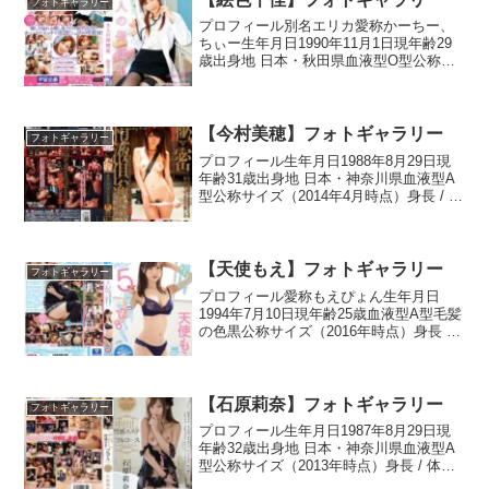
フォトギャラリー
プロフィール別名エリカ愛称かーちー、
ちぃー生年月日1990年11月1日現年齢29
歳出身地 日本・秋田県血液型O型公称サ
イズ（2010年4月時点）身長 / 体重156
cm / ― kgスリーサイズ79 - 58 - 85 cmブ
ラのサイズA...
【今村美穂】フォトギャラリー
フォトギャラリー
プロフィール生年月日1988年8月29日現
年齢31歳出身地 日本・神奈川県血液型A
型公称サイズ（2014年4月時点）身長 / 体
重159 cm / ― kgスリーサイズ86 - 56 - 84
cmブラのサイズE-65靴のサイズ22.5 c...
【天使もえ】フォトギャラリー
フォトギャラリー
プロフィール愛称もえぴょん生年月日
1994年7月10日現年齢25歳血液型A型毛髪
の色黒公称サイズ（2016年時点）身長 /
体重155 cm / ― kgスリーサイズ84 - 57 -
82 cmブラのサイズD靴のサイズ23
cmWikip...
【石原莉奈】フォトギャラリー
フォトギャラリー
プロフィール生年月日1987年8月29日現
年齢32歳出身地 日本・神奈川県血液型A
型公称サイズ（2013年時点）身長 / 体重
155 cm / 44 kgBMI18.3（低体重）スリー