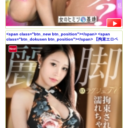
<span class="btn_new btn_position"></span> <span
class="btn_dokusen btn_position"></span> 【拘束エロペ
ット散歩】イジメられたい願望のG乳美女が麗しい美脚を震わせ
潮吹き絶頂！！文句なしのイイ女がイキ乱れる本能のどMセック
New!
ス！！！ ラグジュTV 1879