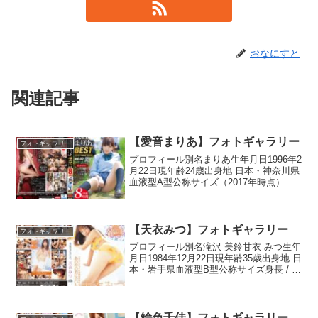
おなにすと
関連記事
【愛音まりあ】フォトギャラリー
フォトギャラリー
プロフィール別名まりあ生年月日1996年2
月22日現年齢24歳出身地 日本・神奈川県
血液型A型公称サイズ（2017年時点）身
長 / 体重165 cm / ― kgスリーサイズ86 -
59 - 88 cmブラのサイズEWikipediaより...
【天衣みつ】フォトギャラリー
フォトギャラリー
プロフィール別名滝沢 美鈴甘衣 みつ生年
月日1984年12月22日現年齢35歳出身地 日
本・岩手県血液型B型公称サイズ身長 / 体
重155 cm / ― kgスリーサイズ86 - 56 - 83
cmブラのサイズEWikipediaより転載
【絵色千佳】フォトギャラリー