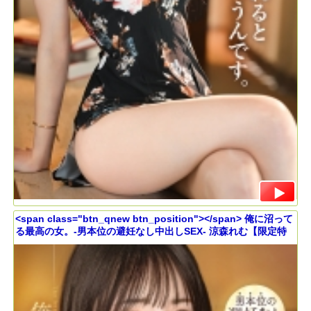
<span class="btn_qnew btn_position"></span> 俺に沼って
る最高の女。-男本位の避妊なし中出しSEX- 涼森れむ【限定特
典映像15分付き】