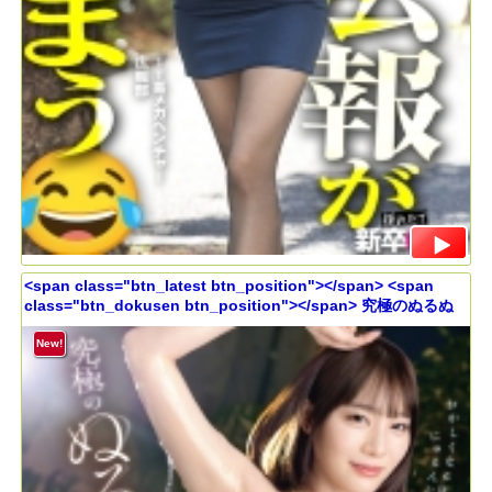
<span class="btn_latest btn_position"></span> <span
class="btn_dokusen btn_position"></span> 究極のぬるぬ
るオーガズム 鈴村あいり
New!