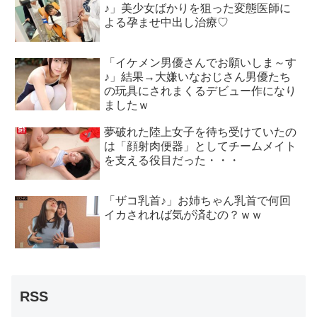
♪」美少女ばかりを狙った変態医師に
よる孕ませ中出し治療♡
「イケメン男優さんでお願いしま～す
♪」結果→大嫌いなおじさん男優たち
の玩具にされまくるデビュー作になり
ましたｗ
夢破れた陸上女子を待ち受けていたの
は「顔射肉便器」としてチームメイト
を支える役目だった・・・
「ザコ乳首♪」お姉ちゃん乳首で何回
イカされれば気が済むの？ｗｗ
RSS