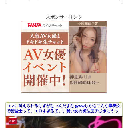
スポンサーリンク
コレに耐えられるはずがないんだよなぁwwしかもこんな爆美女
で税理士って、エロすぎるて。。賢い女の御法度チ◯ポにうっ
とりするメスの表情、堪らんです。。騎乗位なんてもう腰クネ
エグいしチ◯ポを物みたいにイキまくってて好きww#女風#女性
New!
用風俗#覗き＃女のごほうび ：file.45