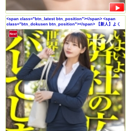
<span class="btn_latest btn_position"></span> <span
class="btn_dokusen btn_position"></span> 【新人】よく
笑う女って良いよな！！学生タレントあがりの広報とか100%顔
採用だと思うじゃん？いや、話したら分かるよ頭の回転相当早
New!
いwww