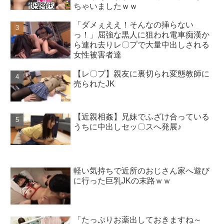
ちゃいましたｗｗ
「ダメぇええ！そんなの挿らない
っ！」屈強な黒人に狙われ電車痴漢か
ら連れ去りレ〇プで大量中出しされる
女性被害者達
【レ〇プ】親友に裏切られ変態教師に
売られたJK
【近親相姦】兄妹でふざけ合っている
うちに中出しセッ〇スへ発展♪
軽い気持ちで近所のおじさん家へ遊び
に行った巨乳JKの末路ｗｗ
「たっぷりお薬出しておきますね～