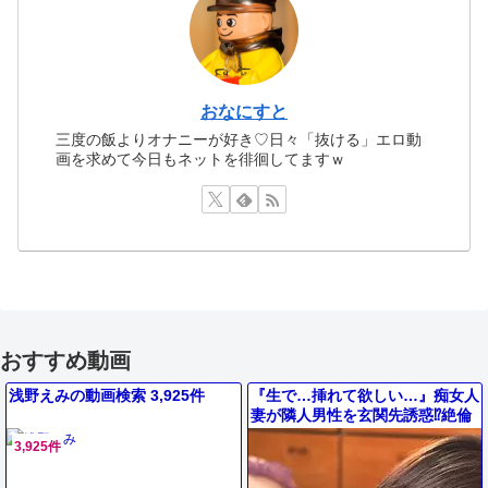
おなにすと
三度の飯よりオナニーが好き♡日々「抜ける」エロ動
画を求めて今日もネットを徘徊してますｗ
おすすめ動画
浅野えみの動画検索 3,925件
『生で…挿れて欲しい…』痴女人
妻が隣人男性を玄関先誘惑⁉絶倫
巨根デカチンでエロ不倫セックス
3,925件
して顔射ぶっかけ射精の浮気妻！