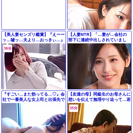
【美人妻センズリ鑑賞】『えーー
【人妻NTR】「…妻が…会社の
ッ…嘘ッ…夫より…おっきぃ…』
部下に連続中出しされていまし
ＭＭ号で神乳おっぱい美女ママ他
た…」風俗遊びばかりしているデ
36分
人棒フェラ＆寝取りエッチ成功ｗ
カチンの後輩に寝取られてしまっ
た
『すごい…また勃ってる…♡』会
【友達の母】同級生のお母さんに
社で一番美人な女上司と出張先で
想いを伝えて無理やり迫って…若
相部屋に…！エロ過ぎて勃起止ま
者の他人棒の絶倫ピストンに憧れ
35分
らず中出しセックスに！【NTR
のエロ美熟女おばさんが不倫堕ち