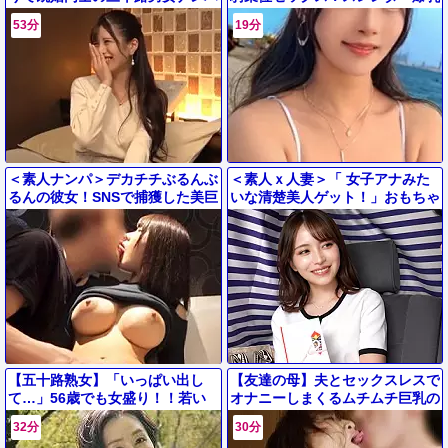
して賞金餌にラブホ連れ込みで2
水着痴女ギャルOLがデカチン誘
53分
19分
人きりでHなお題に挑戦させたら
惑フェラパイズリ【エロ動画】
＜素人ナンパ＞デカチチぶるんぶ
＜素人ｘ人妻＞「 女子アナみた
るんの彼女！SNSで捕獲した美巨
いな清楚美人ゲット！」おもちゃ
乳ちゃんの顔にザー汁ぶっかけた
の快感に負けて恥じらいながら他
ったｗ＜ダイナマイトバディ＞
人チンポに陥落！
【五十路熟女】「いっぱい出し
【友達の母】夫とセックスレスで
て…」56歳でも女盛り！！若い
オナニーしまくるムチムチ巨乳の
チ●ポをもフル勃起させてしまう
51歳美熟女…息子の友人の絶倫
32分
30分
美しいおばさんがザーメン懇願！
チンポで迫られて快楽で不倫墜ち