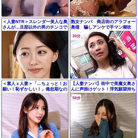
＜人妻NTR＞スレンダー美人な奥
熟女ナンパ 商店街のアラフォー
さんが…旦那以外の男のチンコで
奥様 騙しアンケで手マン潮吹
メス犬にように発情してエロ浮
き 口内射精･無許可中出し2連
30分
気…衝撃の寝取られ映像！
発！（22分39秒）
＜素人ｘ人妻＞「…ちょっと！お
【人妻ナンパ】街中で美魔女奥さ
願い！恥ずかしい！」倦怠期なの
んに声掛けゲット！浮気願望持ち
かセックスレスで欲求不満が爆溜
なIカップ巨乳セレブ美熟女が他
58分
まりのエロいセレブ妻！
人棒に大興奮でイカされまくり！