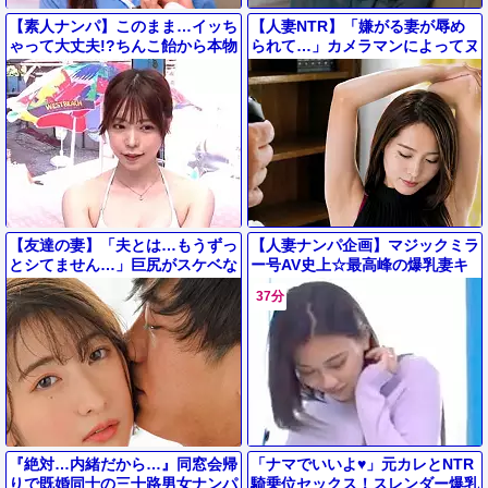
【素人ナンパ】このまま…イッち
【人妻NTR】「嫌がる妻が辱め
ゃって大丈夫!?ちんこ飴から本物
られて…」カメラマンによってヌ
チンコにすり替えられても分かっ
ード撮影を打診されて強引に脱が
てなかった水着ギャルお姉さん
されてしまった人妻！
【友達の妻】「夫とは…もうずっ
【人妻ナンパ企画】マジックミラ
とシてません…」巨尻がスケベな
ー号AV史上☆最高峰の爆乳妻キ
おばさん熟女が旦那の友人と自宅
ターーーーーーーーッｗｗｗ美人
37分
で寝取られ不倫セックス
ミニスカ爆乳おっぱい嫁SEX！
『絶対…内緒だから…』同窓会帰
「ナマでいいよ♥」元カレとNTR
りで既婚同士の三十路男女ナンパ
騎乗位セックス！スレンダー爆乳