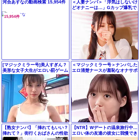
河合あすなの動画検索 15,954件
＜人妻ナンパ＞「浮気はしないけ
どオナニーは…」Gカップ爆乳で
清楚系の黒髪ロングがエロい素人
15,954件
のムッツリスケベな人妻セレブ！
[マジックミラー号]美人すぎん？
＜マジックミラー号＞ナンパした
美形な女子大生がエロい罰ゲーム
エロ清楚ナースが羞恥なオナサポ
に挑戦！『恥ずかしいです…』真
企画に挑む！手コキ＆フェラで慰
面目なJDが下着姿を晒されて
めデカ尻騎乗位で痙攣イキ＜素人
【熟女ナンパ】「挿れてもいい？
【NTR】Wデートの温泉旅行中…
挿れて？」街行くおばさんの性欲
エロい体の友達の彼女に我慢でき
が生々しい！！ホテルに連れ込ん
ず『ん…ダメ…♡』お互い発情→