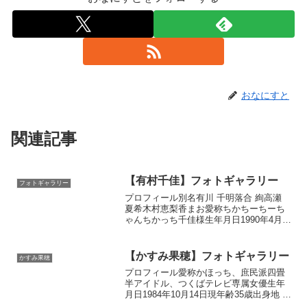
おなにすと
関連記事
【有村千佳】フォトギャラリー
フォトギャラリー
プロフィール別名有川 千明落合 絢高瀬
夏希木村恵梨香まお愛称ちかちーちーち
ゃんちかっち千佳様生年月日1990年4月
15日現年齢30歳出身地 日本・東京都血液
型O型瞳の色黒毛髪の色黒公称サイズ
（2014年時点）身長 / 体重158 cm /...
【かすみ果穂】フォトギャラリー
かすみ果穂
プロフィール愛称かほっち、庶民派四畳
半アイドル、つくばテレビ専属女優生年
月日1984年10月14日現年齢35歳出身地 日
本・千葉県血液型O型公称サイズ（2012