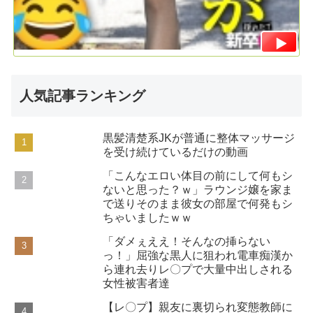
人気記事ランキング
黒髪清楚系JKが普通に整体マッサージ
を受け続けているだけの動画
「こんなエロい体目の前にして何もシ
ないと思った？ｗ」ラウンジ嬢を家ま
で送りそのまま彼女の部屋で何発もシ
ちゃいましたｗｗ
「ダメぇええ！そんなの挿らない
っ！」屈強な黒人に狙われ電車痴漢か
ら連れ去りレ〇プで大量中出しされる
女性被害者達
【レ〇プ】親友に裏切られ変態教師に