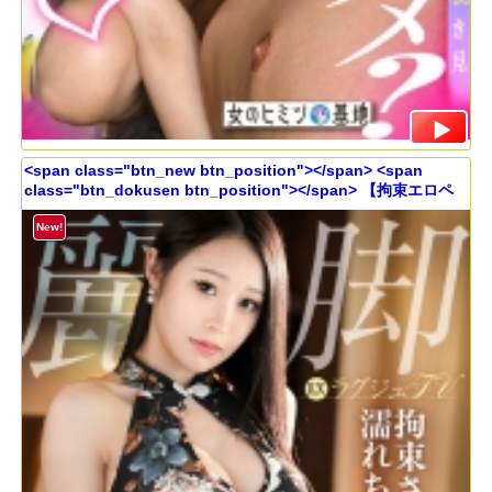
<span class="btn_new btn_position"></span> <span
class="btn_dokusen btn_position"></span> 【拘束エロペ
ット散歩】イジメられたい願望のG乳美女が麗しい美脚を震わせ
潮吹き絶頂！！文句なしのイイ女がイキ乱れる本能のどMセック
New!
ス！！！ ラグジュTV 1879