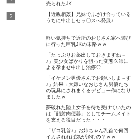
売られたJK
【近親相姦】兄妹でふざけ合っている
うちに中出しセッ〇スへ発展♪
軽い気持ちで近所のおじさん家へ遊び
に行った巨乳JKの末路ｗｗ
「たっぷりお薬出しておきますね～
♪」美少女ばかりを狙った変態医師に
よる孕ませ中出し治療♡
「イケメン男優さんでお願いしま～す
♪」結果→大嫌いなおじさん男優たち
の玩具にされまくるデビュー作になり
ましたｗ
夢破れた陸上女子を待ち受けていたの
は「顔射肉便器」としてチームメイト
を支える役目だった・・・
「ザコ乳首♪」お姉ちゃん乳首で何回
イカされれば気が済むの？ｗｗ