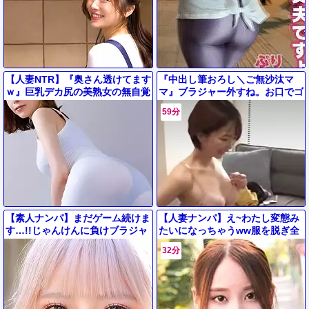
【人妻NTR】『奥さん透けてます
『中出し筆おろし＼ご無沙汰マ
ｗ』巨乳デカ尻の美熟女の無自覚
マ』ブラジャー外すね。お口でゴ
誘惑に我慢できず即ハメ中出しノ
ム付けに挑戦したスリム奥様が我
59分
ーハンドフェラ【エロ動画】
慢仕切れず本生欲しがるエロ動画
w
【素人ナンパ】まだゲーム続けま
【人妻ナンパ】え~わたし変態み
す…!!じゃんけんに負けブラジャ
たいになっちゃうww服を脱ぎ全
ーやパンツ丸が見えになっても野
裸になった清楚系美熟女が童貞の
32分
球拳を続けた金髪ギャル
タオルをとり包茎ちんこと対面