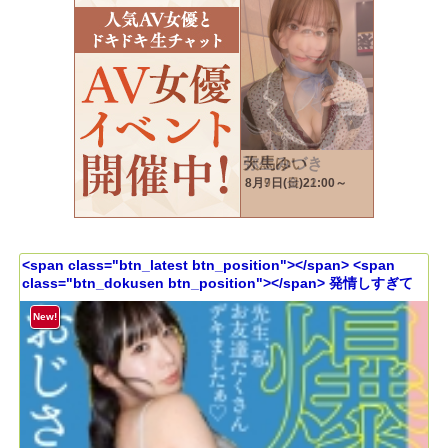
<span class="btn_latest btn_position"></span> <span
class="btn_dokusen btn_position"></span> 発情しすぎて
汗だく。気持ち良すぎて痙攣イキ潮吹き。若いってすばらし
い。ぴちぴち10代と朦朧とするまで汗まみれ汁まみれSEX。
New!
【JDハメハメ_001】