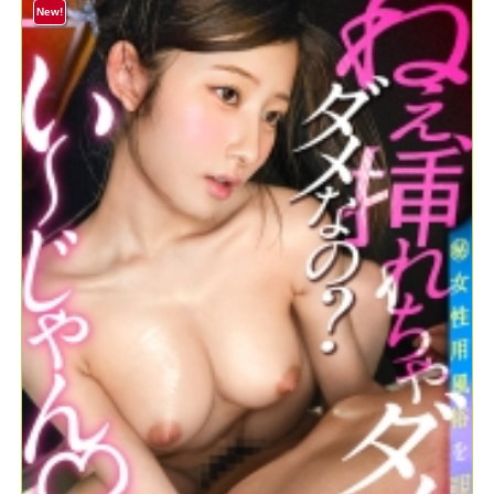
て、エロすぎるて。。賢い女の御法度チ◯ポにうっとりするメ
New!
スの表情、堪らんです。。騎乗位なんてもう腰クネエグいしチ
◯ポを物みたいにイキまくってて好きww#女風#女性用風俗#覗
き＃女のごほうび ：file.45