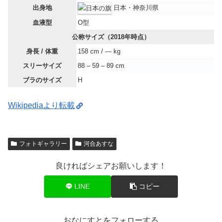
出身地
日本・神奈川県
血液型
O型
公称サイズ（2018年時点）
身長 / 体重
158 cm / ― kg
スリーサイズ
88 – 59 – 89 cm
ブラのサイズ
H
Wikipediaより転載
フォトギャラリー
河合あすな
良ければシェアお願いします！
LINE
コピー
おなにすとをフォローする