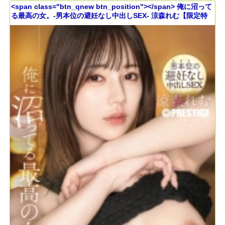
<span class="btn_qnew btn_position"></span> 俺に沼って
る最高の女。-男本位の避妊なし中出しSEX- 涼森れむ【限定特
典映像15分付き】