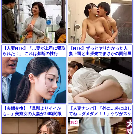
でみたら自らチ●ポをおねだり…
彼氏の近くで声我慢浮気ハメ
【人妻NTR】「…妻が上司に寝取
【NTR】ずっとヤリたかった人
られた！」 これは禁断の性行
妻上司と出張先でまさかの同部屋
為！結婚3年目の記念日を迎えた
に！『ダメ…んああっ♡』勃起止
夫婦のヌード撮影！
まらず襲ってしまい＜寝取られ＞
【夫婦交換】『旦那よりイイか
【人妻ナンパ】「外に…外に出し
も…』美熟女の人妻が24時間限
てね…ダメダメ！！」ケツがスケ
定でスワッピング→乳首責め不倫
ベ過ぎてバックでドピュッ♡まだ
18分
バック背面騎乗位♥エロ動画ドラ
まだ治まらず騎乗位正常位でも…
マ