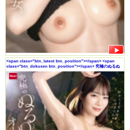
<span class="btn_latest btn_position"></span> <span
class="btn_dokusen btn_position"></span> 究極のぬるぬ
るオーガズム 鈴村あいり
New!