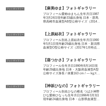
年時点）身長 / 体重153 cm / ― kgスリー
サイズ85 - 58 - ...
【麻美ゆま】フォトギャラリー
フォトギャラリー
プロフィール愛称ゆまちん生年月日1987
年3月24日現年齢33歳出身地 日本・群馬
県高崎市血液型AB型公称サイズ（2014年
時点）身長 / 体重158 cm / ― kgスリーサ
イズ96 - 58 - 88 cmブラのサイズH靴のサ
イズ23...
【上原結衣】フォトギャラリー
フォトギャラリー
プロフィール別名上原結衣生年月日1990
年5月1日現年齢29歳出身地 日本・新潟県
血液型O型公称サイズ（2017年1月時点）
身長 / 体重156 cm / ― kgスリーサイズ86
- 59 - 87 cmブラのサイズDWikipediaよ...
【葵つかさ】フォトギャラリー
フォトギャラリー
プロフィール生年月日1990年8月14日現
年齢29歳出身地 日本・大阪府血液型A型
公称サイズ身長 / 体重163 cm / ― kgスリ
ーサイズ88 - 58 - 86 cmブラのサイズ
EWikipediaより転載
【神坂ひなの】フォトギャラリー
フォトギャラリー
プロフィール別名ひなの椎名 つばさ神野
ひな愛称ひなっち生年月日1996年3月3日
現年齢24歳出身地 日本・山形県血液型O
型公称サイズ（2017年時点）身長 / 体重