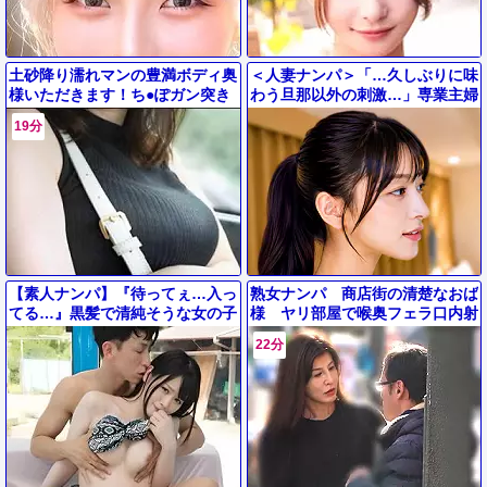
土砂降り濡れマンの豊満ボディ奥
＜人妻ナンパ＞「…久しぶりに味
様いただきます！ち●ぽガン突き
わう旦那以外の刺激…」専業主婦
で子宮がキュンキュンするセック
で忘れかけたオンナを取り戻すパ
19分
スで合意フィニッシュ！
ーティー帰りの人妻！
【素人ナンパ】『待ってぇ…入っ
熟女ナンパ 商店街の清楚なおば
てる…』黒髪で清純そうな女の子
様 ヤリ部屋で喉奥フェラ口内射
を乳揉みマッサージで発情させて
精 イキ潮噴出 中出し精子を舐
22分
ＭＭ号で中出し射精＜エロ動画＞
める！（21分18秒）